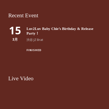
有
Recent Event
15
Luv2Luv Baby Chie’s Birthday & Release
Party！
3月
渋谷 JZ Brat
FINISHED
Live Video