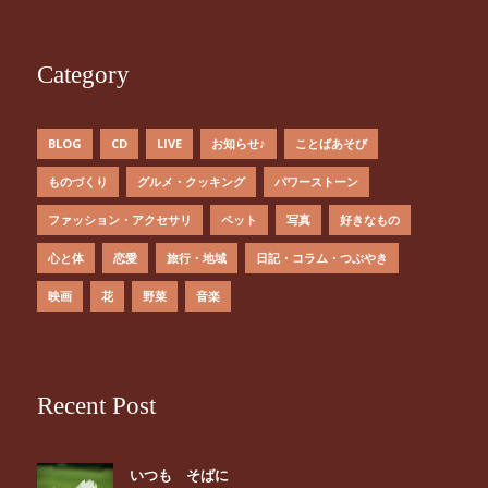
Category
BLOG
CD
LIVE
お知らせ♪
ことばあそび
ものづくり
グルメ・クッキング
パワーストーン
ファッション・アクセサリ
ペット
写真
好きなもの
心と体
恋愛
旅行・地域
日記・コラム・つぶやき
映画
花
野菜
音楽
Recent Post
いつも そばに