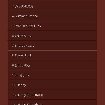
3. ガラスの欠片
4. Summer Breeze
5. It’s A Beautiful Day
6. Chain Story
7. Birthday Card
8. Sweet Soul
9. ひとりの夜
10. いざよい
11. Honey
12. Honey (back track)
13. Love is Everything