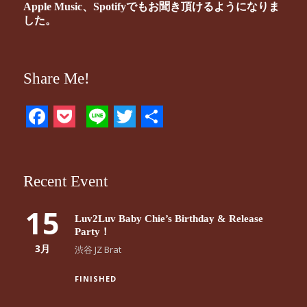
Apple Music、Spotifyでもお聞き頂けるようになりま
した。
Share Me!
Facebook
Pocket
Line
Twitter
共
有
Recent Event
15
Luv2Luv Baby Chie’s Birthday & Release
Party！
3月
渋谷 JZ Brat
FINISHED