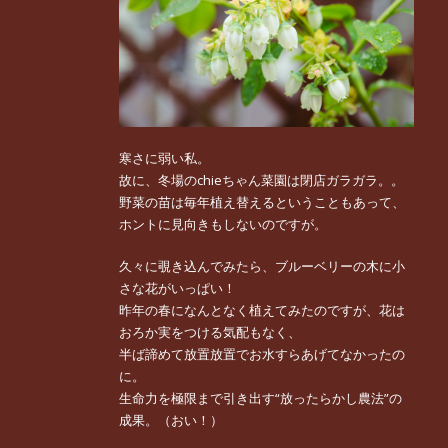
寒さに弱い私。
故に、冬場のchieちゃん菜園は閉店ガラガラ。。
野菜の苗は毎年植え替えるということもあって、
ホントに見向きもしないのですが。
久々に覗き込んでみたら、ブルーベリーの木に小
さな花がいっぱい！
昨年の春になんとなく植えてみたのですが、花は
おろか実をつける気配もなく、
半ば諦めて放置放置でお水すらあげてなかったの
に。
生命力を極限まで引き出す“放ったらかし農法”の
成果。（おい！）