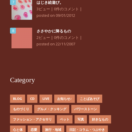
はじき絵遊び。
3ビュー
|
0件のコメント
|
posted on 09/01/2012
ささやかに降るもの
2ビュー
|
0件のコメント
|
posted on 22/11/2007
Category
BLOG
CD
LIVE
お知らせ♪
ことばあそび
ものづくり
グルメ・クッキング
パワーストーン
ファッション・アクセサリ
ペット
写真
好きなもの
心と体
恋愛
旅行・地域
日記・コラム・つぶやき