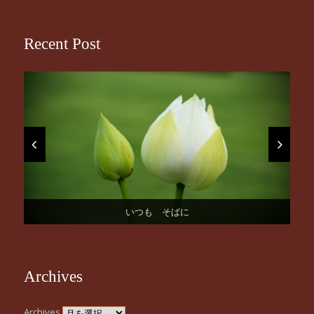
Recent Post
お誕生日おめでとうございます
桜の季節になりました！
いつも そばに
はじまりの日。
謹賀新年
Archives
Archives