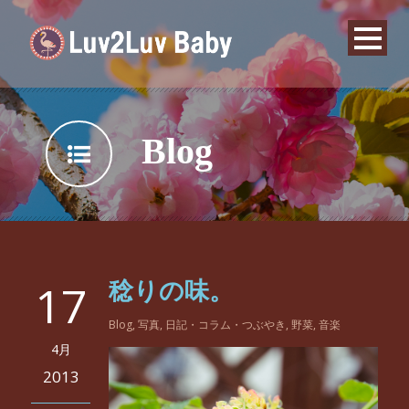
Blog
17
稔りの味。
Blog
,
写真
,
日記・コラム・つぶやき
,
野菜
,
音楽
4月
2013