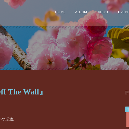
HOME
ALBUM
ABOUT
LIVE 
ff The Wall』
P
かつ必然。