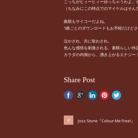
こっちがヒィーヒィーゆっちゃうわよ。
（ちなみにこの時点でのマイケルはそん
曲順もサイコーだよね。
1曲ごとのダウンロードもお手軽だけど
泣かされ、共に歌わされ。
色んな感情を刺激される、素晴らしい作
カラダの内側から、湧き上がるエナジー
Share Post
Joss Stone『Colour Me Free!』