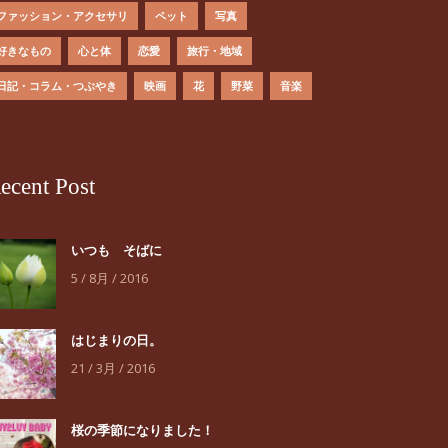
ファッション・アクセサリ
ペット
写真
好きなもの
心と体
恋愛
旅行・地域
日記・コラム・つぶやき
映画
花
野菜
音楽
ecent Post
いつも そばに
5 / 8月 / 2016
はじまりの日。
21 / 3月 / 2016
桜の季節になりました！