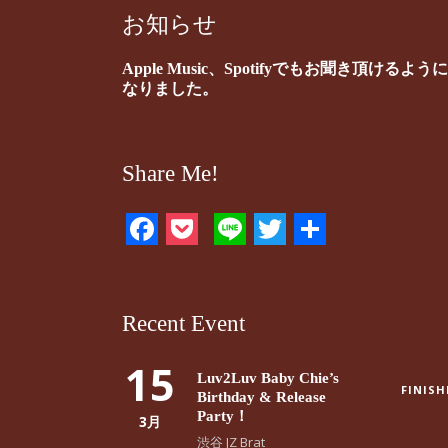
お知らせ
Apple Music、Spotifyでもお聞き頂けるように
なりました。
Share Me!
Facebook
Pocket
Line
Twitter
共
有
Recent Event
15
Luv2Luv Baby Chie’s
FINISH
Birthday & Release
Party！
3月
渋谷 JZ Brat