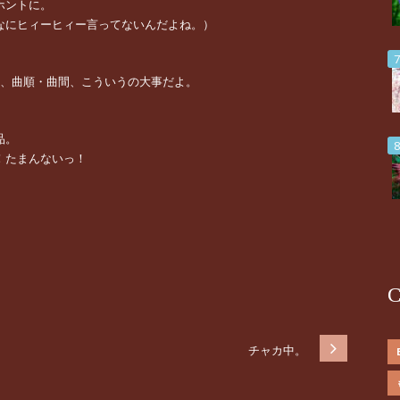
ホントに。
なにヒィーヒィー言ってないんだよね。）
さ、曲順・曲間、こういうの大事だよ。
品。
！たまんないっ！
C
チャカ中。