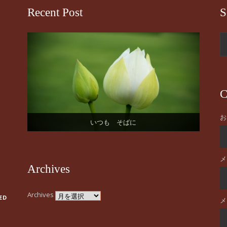
Recent Post
S
C
お
お誕生日おめでとうございます
桜の季節になりました！
いつも そばに
はじまりの日。
謹賀新年
メ
Archives
Archives
ED
メ