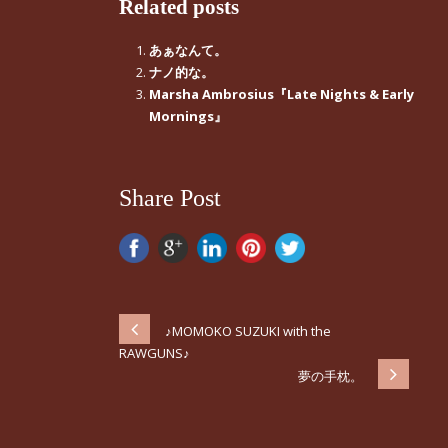
Related posts
あぁなんて。
ナノ的な。
Marsha Ambrosius『Late Nights & Early
Mornings』
Share Post
♪MOMOKO SUZUKI with the
RAWGUNS♪
夢の手枕。