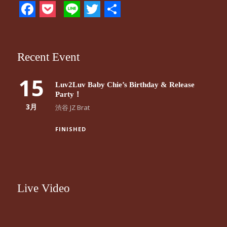
Facebook
Pocket
Line
Twitter
共
有
Recent Event
15
Luv2Luv Baby Chie’s Birthday & Release
Party！
3月
渋谷 JZ Brat
FINISHED
Live Video