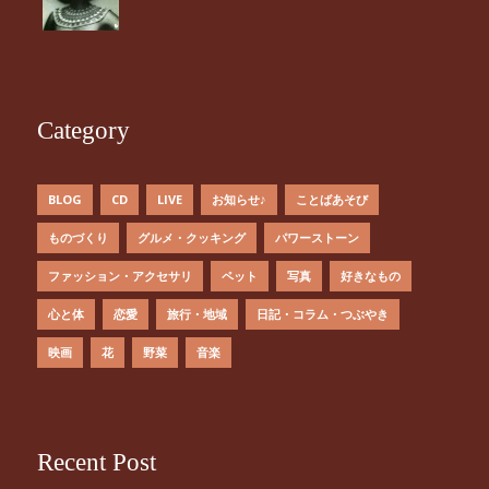
Category
BLOG
CD
LIVE
お知らせ♪
ことばあそび
ものづくり
グルメ・クッキング
パワーストーン
ファッション・アクセサリ
ペット
写真
好きなもの
心と体
恋愛
旅行・地域
日記・コラム・つぶやき
映画
花
野菜
音楽
Recent Post