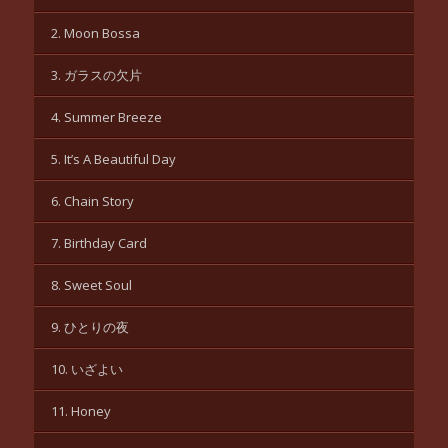
2. Moon Bossa
3. ガラスの欠片
4. Summer Breeze
5. It’s A Beautiful Day
6. Chain Story
7. Birthday Card
8. Sweet Soul
9. ひとりの夜
10. いざよい
11. Honey