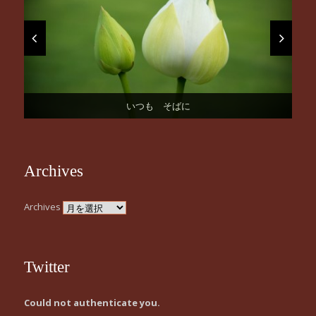
お誕生日おめでとうございます
桜の季節になりました！
いつも そばに
はじまりの日。
謹賀新年
Archives
Archives
Twitter
Could not authenticate you.