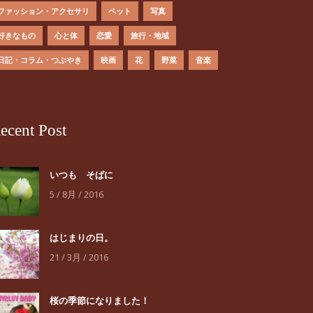
ファッション・アクセサリ
ペット
写真
好きなもの
心と体
恋愛
旅行・地域
日記・コラム・つぶやき
映画
花
野菜
音楽
ecent Post
いつも そばに
5 / 8月 / 2016
はじまりの日。
21 / 3月 / 2016
桜の季節になりました！