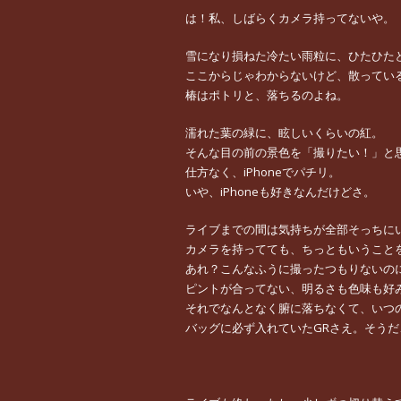
は！私、しばらくカメラ持ってないや。
雪になり損ねた冷たい雨粒に、ひたひた
ここからじゃわからないけど、散ってい
椿はポトリと、落ちるのよね。
濡れた葉の緑に、眩しいくらいの紅。
そんな目の前の景色を「撮りたい！」と
仕方なく、iPhoneでパチリ。
いや、iPhoneも好きなんだけどさ。
ライブまでの間は気持ちが全部そっちに
カメラを持ってても、ちっともいうこと
あれ？こんなふうに撮ったつもりないの
ピントが合ってない、明るさも色味も好
それでなんとなく腑に落ちなくて、いつ
バッグに必ず入れていたGRさえ。そう