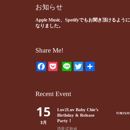
お知らせ
Apple Music、Spotifyでもお聞き頂けるように
なりました。
Share Me!
Facebook
Pocket
Line
Twitter
共
有
Recent Event
15
Luv2Luv Baby Chie’s
FINISH
Birthday & Release
Party！
3月
渋谷 JZ Brat