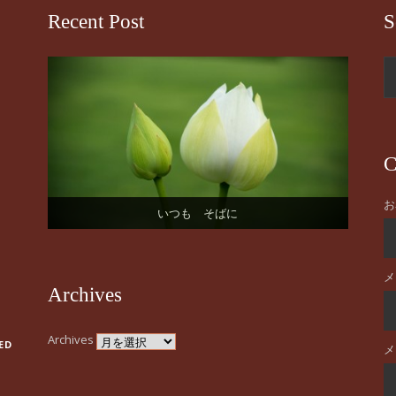
Recent Post
S
C
お
お誕生日おめでとうございます
桜の季節になりました！
いつも そばに
はじまりの日。
謹賀新年
メ
Archives
Archives
ED
メ