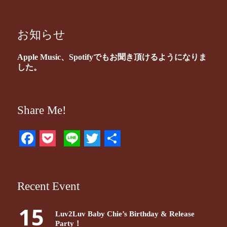
お知らせ
Apple Music、Spotifyでもお聞き頂けるようになりま
した。
Share Me!
Facebook
Pocket
Line
Twitter
共
有
Recent Event
15
Luv2Luv Baby Chie’s Birthday & Release
Party！