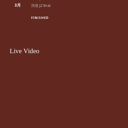
3月
渋谷 JZ Brat
FINISHED
Live Video