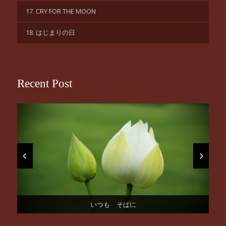
17. CRY FOR THE MOON
18. はじまりの日
Recent Post
お誕生日おめでとうございます
桜の季節になりました！
いつも そばに
はじまりの日。
謹賀新年