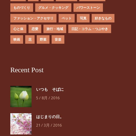
ものづくり
グルメ・クッキング
パワーストーン
ファッション・アクセサリ
ペット
写真
好きなもの
心と体
恋愛
旅行・地域
日記・コラム・つぶやき
映画
花
野菜
音楽
Recent Post
いつも そばに
5 / 8月 / 2016
はじまりの日。
21 / 3月 / 2016